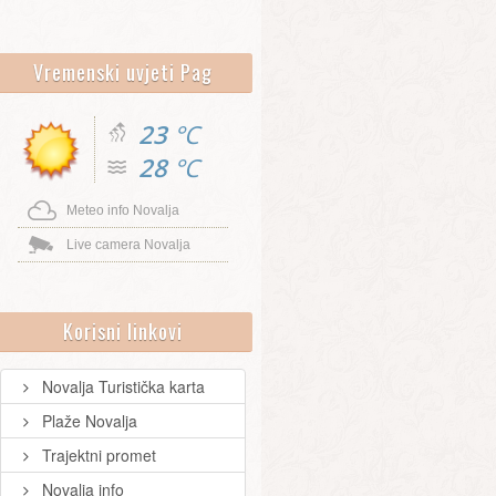
Vremenski uvjeti Pag
23
°C
28
°C
Meteo info Novalja
Live camera Novalja
Korisni linkovi
Novalja Turistička karta
Plaže Novalja
Trajektni promet
Novalja info