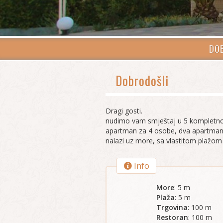
DO
Dobrodošli
Dragi gosti.
nudimo vam smještaj u 5 kompletno
apartman za 4 osobe, dva apartmana
nalazi uz more, sa vlastitom plažom 
Info
More
: 5 m
Plaža
: 5 m
Trgovina
: 100 m
Restoran
: 100 m