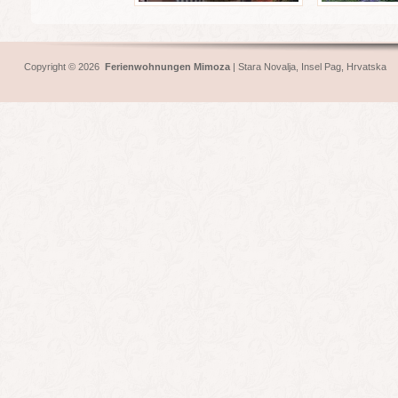
Copyright © 2026
Ferienwohnungen Mimoza
|
Stara Novalja
,
Insel Pag
, Hrvatska