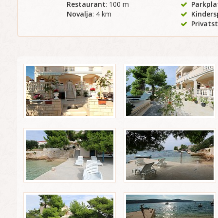
Restaurant
: 100 m
Parkplat
Novalja
: 4 km
Kinders
Privats