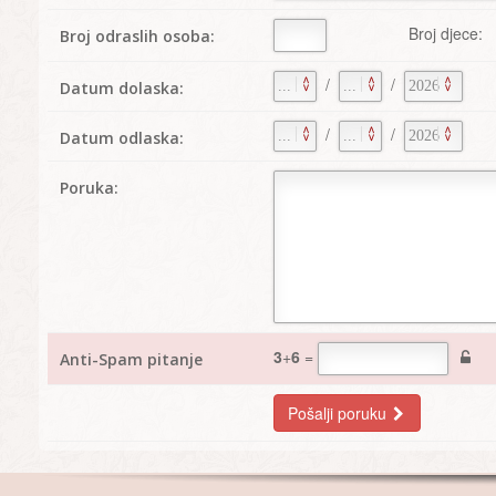
Broj djece:
Broj odraslih osoba:
/
/
Datum dolaska:
/
/
Datum odlaska:
Poruka:
3
+
6
=
Anti-Spam pitanje
Pošalji poruku