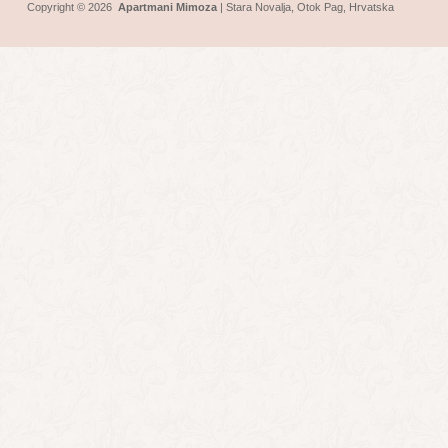
Copyright © 2026
Apartmani Mimoza
|
Stara Novalja
,
Otok Pag
, Hrvatska