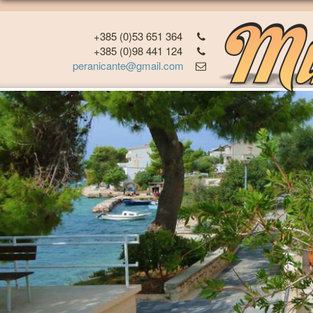
+385 (0)53 651 364
+385 (0)98 441 124
peranicante@gmail.com